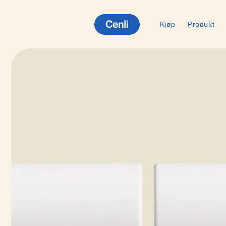
Gå
videre til
innholdet
Kjøp
Produkt