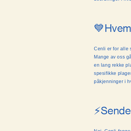
💙Hvem 
Cenli er for all
Mange av oss går
en lang rekke pl
spesifikke plage
påkjenninger i h
⚡️Sender