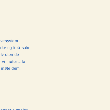
ervesystem.
erke og forårsake
lv uten de
 vi møter alle
å møte dem.