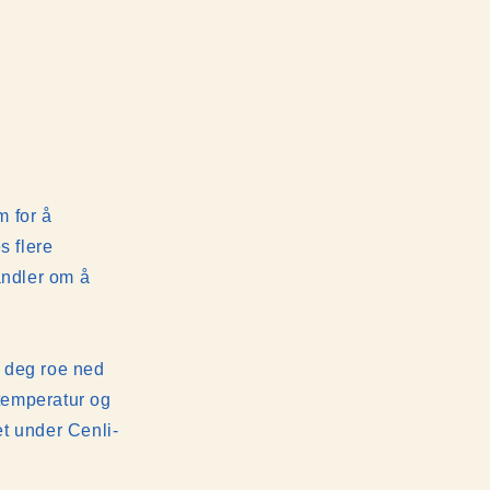
m for å
s flere
andler om å
r deg roe ned
 temperatur og
t under Cenli-