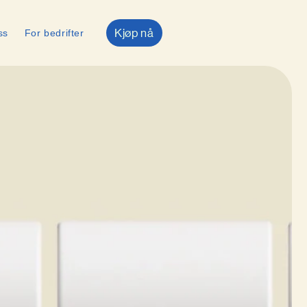
Kjøp nå
ss
For bedrifter