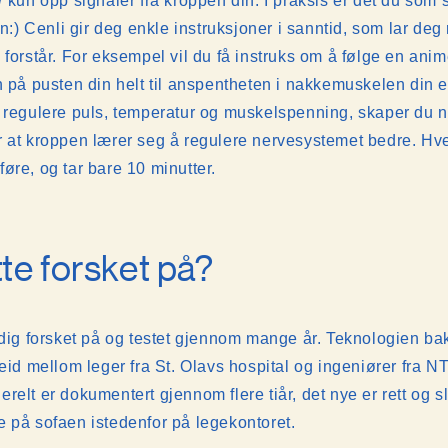
r
kun opp signaler fra kroppen din. I praksis er det du som 
pen:) Cenli gir deg enkle instruksjoner i sanntid, som lar d
 forstår. For eksempel vil du få instruks om å følge en anim
n på pusten din helt til anspentheten i nakkemuskelen din e
 regulere puls, temperatur og muskelspenning, skaper du n
 at kroppen lærer seg å regulere nervesystemet bedre. Hve
øre, og tar bare 10 minutter.
te forsket på?
ndig forsket på og testet gjennom mange år. Teknologien ba
beid mellom leger fra St. Olavs hospital og ingeniører fra 
elt er dokumentert gjennom flere tiår, det nye er rett og sl
 på sofaen istedenfor på legekontoret.