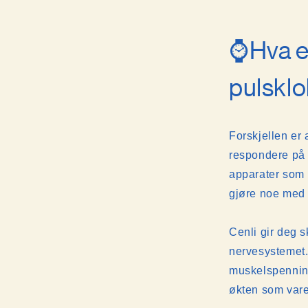
⌚️Hva e
pulskl
Forskjellen er 
respondere på 
apparater som 
gjøre noe med
Cenli gir deg s
nervesystemet.
muskelspenning
økten som vare