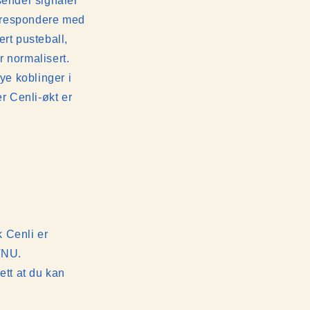
sender signaler
eg respondere med
ert pusteball,
r normalisert.
ye koblinger i
r Cenli-økt er
k Cenli er
NTNU.
ett at du kan