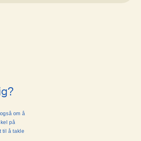
tig?
 også om å
skel på
til å takle