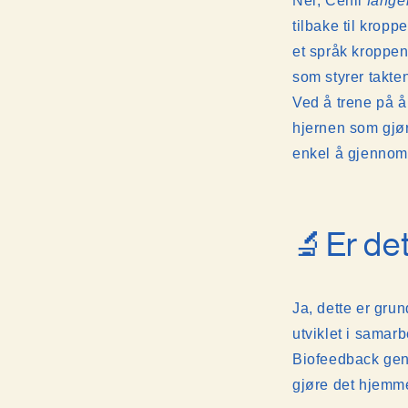
Nei, Cenli
fange
tilbake til krop
et språk kroppen
som styrer takte
Ved å trene på å
hjernen som gjør
enkel å gjennomf
🔬Er det
Ja, dette er gru
utviklet i samar
Biofeedback gener
gjøre det hjemme