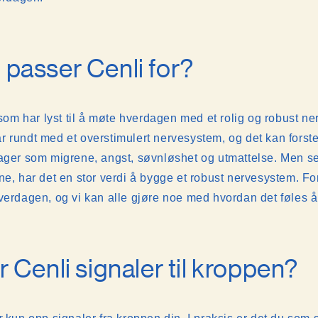
passer Cenli for?
e som har lyst til å møte hverdagen med et rolig og robust n
 rundt med et overstimulert nervesystem, og det kan forst
ager som migrene, angst, søvnløshet og utmattelse. Men se
ne, har det en stor verdi å bygge et robust nervesystem. For
verdagen, og vi kan alle gjøre noe med hvordan det føles 
 Cenli signaler til kroppen?